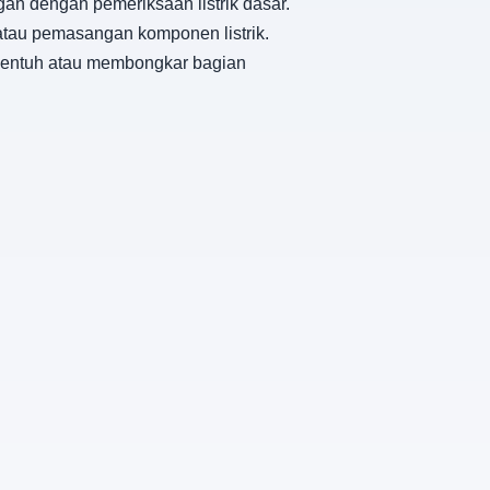
an dengan pemeriksaan listrik dasar.
atau pemasangan komponen listrik.
nyentuh atau membongkar bagian