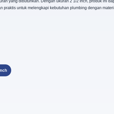
ran yang dibutuhkan. Dengan ukuran 2 1/2 Inch, produk ini dapat
an praktis untuk melengkapi kebutuhan plumbing dengan mater
Inch