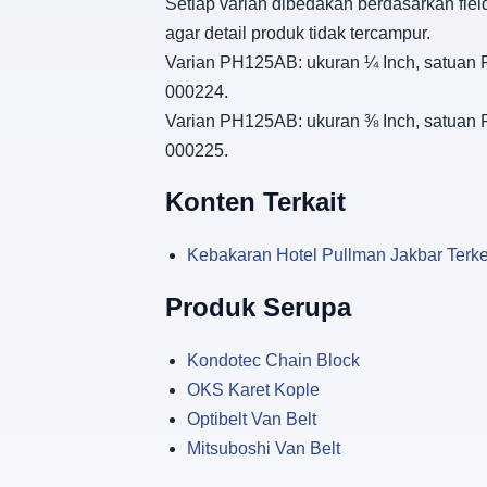
Setiap varian dibedakan berdasarkan fiel
agar detail produk tidak tercampur.
Varian PH125AB: ukuran ¼ Inch, satuan Pc
000224.
Varian PH125AB: ukuran ⅜ Inch, satuan Pc
000225.
Konten Terkait
Kebakaran Hotel Pullman Jakbar Terke
Produk Serupa
Kondotec Chain Block
OKS Karet Kople
Optibelt Van Belt
Mitsuboshi Van Belt