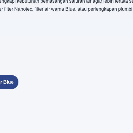
ngkapi kebutuhan pemasangan saluran air agar lebih tertata s
ilter Nanotec, filter air warna Blue, atau perlengkapan plumbin
r Blue