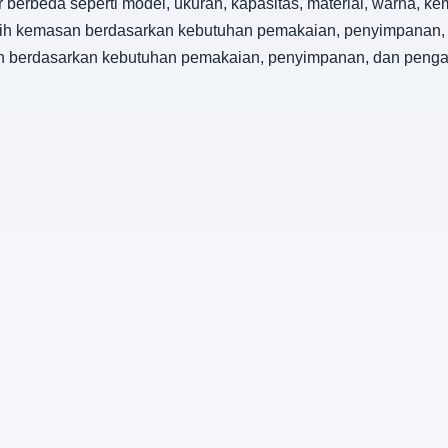
 berbeda seperti model, ukuran, kapasitas, material, warna, ke
 pilih kemasan berdasarkan kebutuhan pemakaian, penyimpana
asan berdasarkan kebutuhan pemakaian, penyimpanan, dan pen