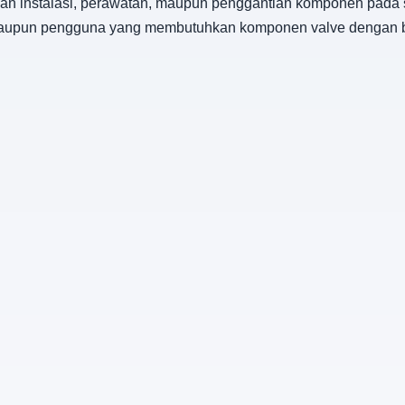
jaan instalasi, perawatan, maupun penggantian komponen pada
r, maupun pengguna yang membutuhkan komponen valve dengan b