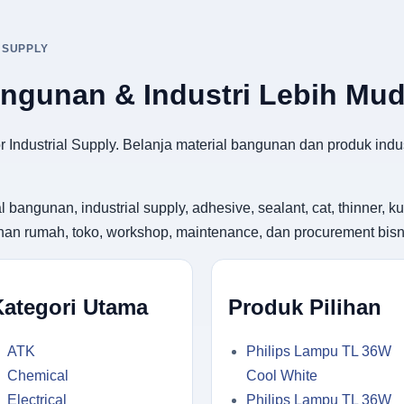
 SUPPLY
angunan & Industri Lebih Mu
 Industrial Supply. Belanja material bangunan dan produk indus
gunan, industrial supply, adhesive, sealant, cat, thinner, kuas
utuhan rumah, toko, workshop, maintenance, dan procurement bisn
Kategori Utama
Produk Pilihan
ATK
Philips Lampu TL 36W
Chemical
Cool White
Electrical
Philips Lampu TL 36W