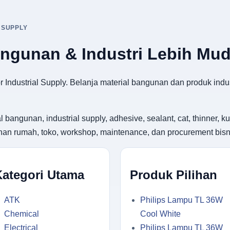
 SUPPLY
angunan & Industri Lebih Mu
 Industrial Supply. Belanja material bangunan dan produk indus
gunan, industrial supply, adhesive, sealant, cat, thinner, kuas
utuhan rumah, toko, workshop, maintenance, dan procurement bisn
Kategori Utama
Produk Pilihan
ATK
Philips Lampu TL 36W
Chemical
Cool White
Electrical
Philips Lampu TL 36W