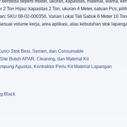
 berbeda seperti model, ukuran, kapasitas, material, warna, ke
r 2 Ton Hijau: kapasitas 2 Ton, ukuran 4 Meter, satuan Pcs; pili
gan; SKU 06-02-000350. Varian Lokal Tali Sabuk 6 Meter 10 Ton
s sesuai volume kerja, area aplikasi, atau kebutuhan stok lapa
u Kunci Stok Besi, Semen, dan Consumable
te Butuh APAR, Cleaning, dan Material Kit
pung Agustus, Kontraktor Perlu Kit Material Lapangan
Kg Black