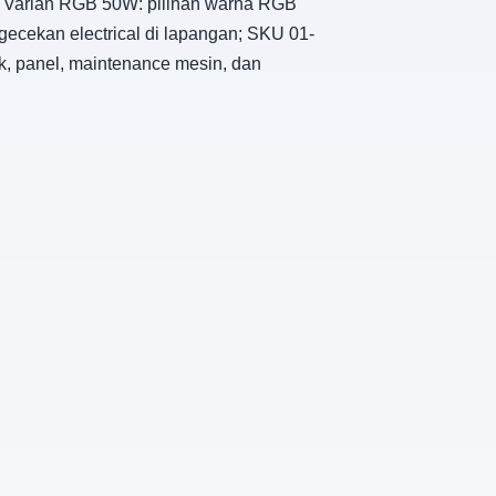
na. Varian RGB 50W: pilihan warna RGB
gecekan electrical di lapangan; SKU 01-
k, panel, maintenance mesin, dan