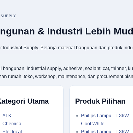
 SUPPLY
angunan & Industri Lebih Mu
 Industrial Supply. Belanja material bangunan dan produk indus
gunan, industrial supply, adhesive, sealant, cat, thinner, kuas
utuhan rumah, toko, workshop, maintenance, dan procurement bisn
Kategori Utama
Produk Pilihan
ATK
Philips Lampu TL 36W
Chemical
Cool White
Electrical
Philips Lampu TL 36W