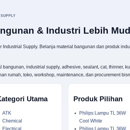
 SUPPLY
angunan & Industri Lebih Mu
 Industrial Supply. Belanja material bangunan dan produk indus
gunan, industrial supply, adhesive, sealant, cat, thinner, kuas
utuhan rumah, toko, workshop, maintenance, dan procurement bisn
Kategori Utama
Produk Pilihan
ATK
Philips Lampu TL 36W
Chemical
Cool White
Electrical
Philips Lampu TL 36W