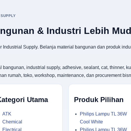
 SUPPLY
angunan & Industri Lebih Mu
 Industrial Supply. Belanja material bangunan dan produk indus
gunan, industrial supply, adhesive, sealant, cat, thinner, kuas
utuhan rumah, toko, workshop, maintenance, dan procurement bisn
Kategori Utama
Produk Pilihan
ATK
Philips Lampu TL 36W
Chemical
Cool White
Electrical
Philips Lampu TL 36W