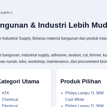
 SUPPLY
angunan & Industri Lebih Mu
 Industrial Supply. Belanja material bangunan dan produk indus
gunan, industrial supply, adhesive, sealant, cat, thinner, kuas
utuhan rumah, toko, workshop, maintenance, dan procurement bisn
Kategori Utama
Produk Pilihan
ATK
Philips Lampu TL 36W
Chemical
Cool White
Electrical
Philips Lampu TL 36W