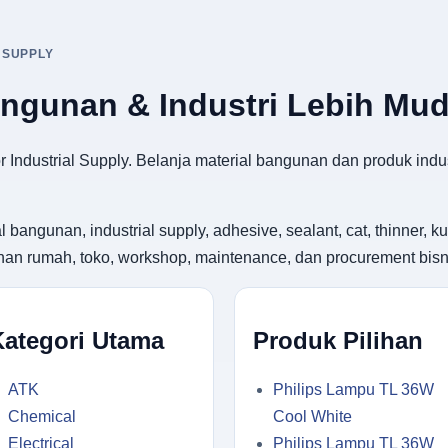
 SUPPLY
angunan & Industri Lebih Mu
 Industrial Supply. Belanja material bangunan dan produk indus
gunan, industrial supply, adhesive, sealant, cat, thinner, kuas
utuhan rumah, toko, workshop, maintenance, dan procurement bisn
Kategori Utama
Produk Pilihan
ATK
Philips Lampu TL 36W
Chemical
Cool White
Electrical
Philips Lampu TL 36W