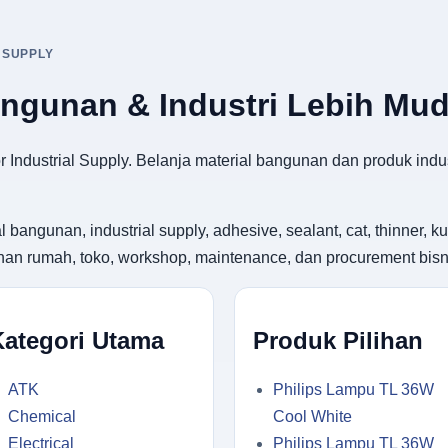
 SUPPLY
angunan & Industri Lebih Mu
 Industrial Supply. Belanja material bangunan dan produk indus
gunan, industrial supply, adhesive, sealant, cat, thinner, kuas
utuhan rumah, toko, workshop, maintenance, dan procurement bisn
Kategori Utama
Produk Pilihan
ATK
Philips Lampu TL 36W
Chemical
Cool White
Electrical
Philips Lampu TL 36W