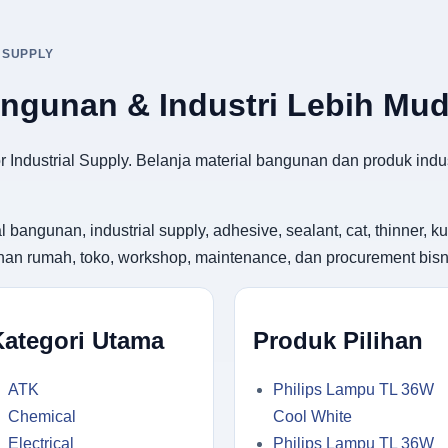
 SUPPLY
angunan & Industri Lebih Mu
 Industrial Supply. Belanja material bangunan dan produk indus
gunan, industrial supply, adhesive, sealant, cat, thinner, kuas
utuhan rumah, toko, workshop, maintenance, dan procurement bisn
Kategori Utama
Produk Pilihan
ATK
Philips Lampu TL 36W
Chemical
Cool White
Electrical
Philips Lampu TL 36W