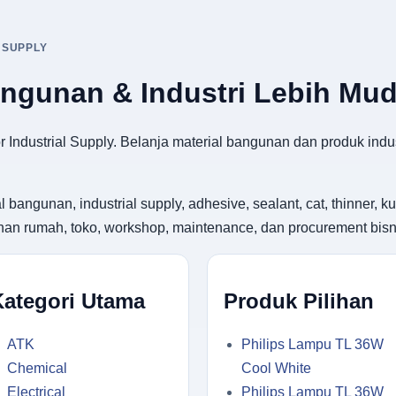
 SUPPLY
angunan & Industri Lebih Mu
 Industrial Supply. Belanja material bangunan dan produk indus
gunan, industrial supply, adhesive, sealant, cat, thinner, kuas
utuhan rumah, toko, workshop, maintenance, dan procurement bisn
Kategori Utama
Produk Pilihan
ATK
Philips Lampu TL 36W
Chemical
Cool White
Electrical
Philips Lampu TL 36W