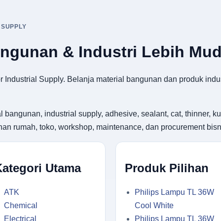
 SUPPLY
angunan & Industri Lebih Mu
 Industrial Supply. Belanja material bangunan dan produk indus
gunan, industrial supply, adhesive, sealant, cat, thinner, kuas
utuhan rumah, toko, workshop, maintenance, dan procurement bisn
Kategori Utama
Produk Pilihan
ATK
Philips Lampu TL 36W
Chemical
Cool White
Electrical
Philips Lampu TL 36W