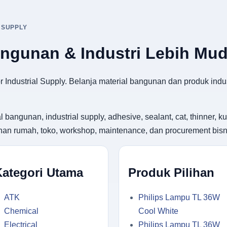
 SUPPLY
angunan & Industri Lebih Mu
 Industrial Supply. Belanja material bangunan dan produk indus
gunan, industrial supply, adhesive, sealant, cat, thinner, kuas
utuhan rumah, toko, workshop, maintenance, dan procurement bisn
Kategori Utama
Produk Pilihan
ATK
Philips Lampu TL 36W
Chemical
Cool White
Electrical
Philips Lampu TL 36W