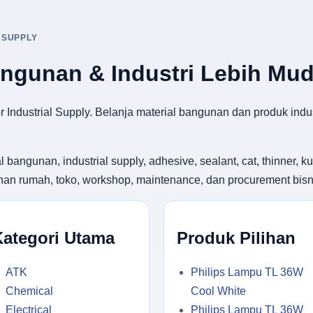
 SUPPLY
angunan & Industri Lebih Mu
 Industrial Supply. Belanja material bangunan dan produk indus
gunan, industrial supply, adhesive, sealant, cat, thinner, kuas
utuhan rumah, toko, workshop, maintenance, dan procurement bisn
Kategori Utama
Produk Pilihan
ATK
Philips Lampu TL 36W
Chemical
Cool White
Electrical
Philips Lampu TL 36W