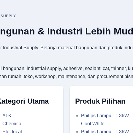
 SUPPLY
angunan & Industri Lebih Mu
 Industrial Supply. Belanja material bangunan dan produk indus
gunan, industrial supply, adhesive, sealant, cat, thinner, kuas
utuhan rumah, toko, workshop, maintenance, dan procurement bisn
Kategori Utama
Produk Pilihan
ATK
Philips Lampu TL 36W
Chemical
Cool White
Electrical
Philips Lampu TL 36W