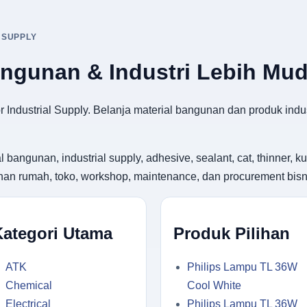
 SUPPLY
angunan & Industri Lebih Mu
 Industrial Supply. Belanja material bangunan dan produk indus
gunan, industrial supply, adhesive, sealant, cat, thinner, kuas
utuhan rumah, toko, workshop, maintenance, dan procurement bisn
Kategori Utama
Produk Pilihan
ATK
Philips Lampu TL 36W
Chemical
Cool White
Electrical
Philips Lampu TL 36W