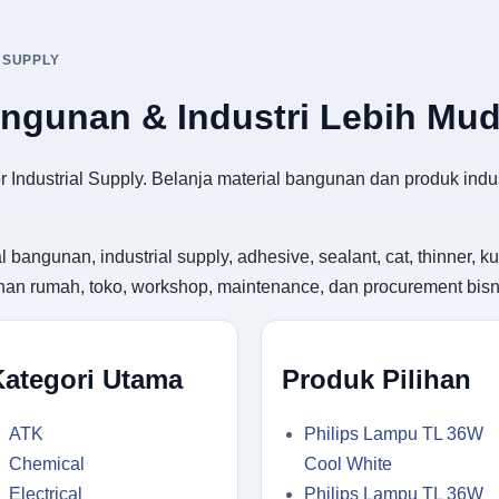
 SUPPLY
angunan & Industri Lebih Mu
 Industrial Supply. Belanja material bangunan dan produk indus
gunan, industrial supply, adhesive, sealant, cat, thinner, kuas
utuhan rumah, toko, workshop, maintenance, dan procurement bisn
Kategori Utama
Produk Pilihan
ATK
Philips Lampu TL 36W
Chemical
Cool White
Electrical
Philips Lampu TL 36W