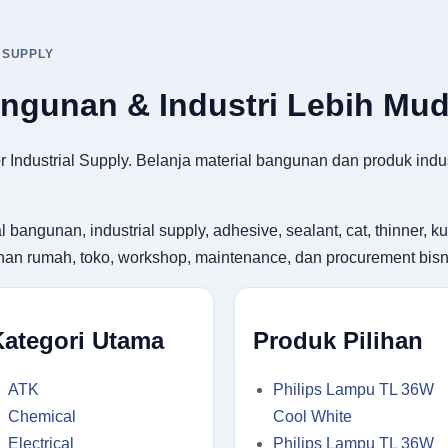
 SUPPLY
angunan & Industri Lebih Mu
 Industrial Supply. Belanja material bangunan dan produk indus
gunan, industrial supply, adhesive, sealant, cat, thinner, kuas
utuhan rumah, toko, workshop, maintenance, dan procurement bisn
Kategori Utama
Produk Pilihan
ATK
Philips Lampu TL 36W
Chemical
Cool White
Electrical
Philips Lampu TL 36W